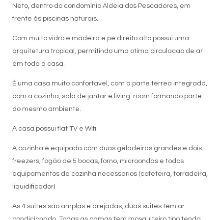
Neto, dentro do condomínio Aldeia dos Pescadores, em
frente às piscinas naturais.
Com muito vidro e madeira e pé direito alto possui uma
arquitetura tropical, permitindo uma otima circulacao de ar
em toda a casa.
É uma casa muito confortavel, com a parte térrea integrada,
com a cozinha, sala de jantar e living-room formando parte
do mesmo ambiente.
A casa possui flat TV e Wifi.
A cozinha é equipada com duas geladeiras grandes e dois
freezers, fogão de 5 bocas, forno, microondas e todos
equipamentos de cozinha necessarios (cafeteira, torradeira,
liquidificador)
As 4 suites sao amplas e arejadas, duas suites têm ar
condicionado. Todas as camas tem mosquiteiro tipo tenda.