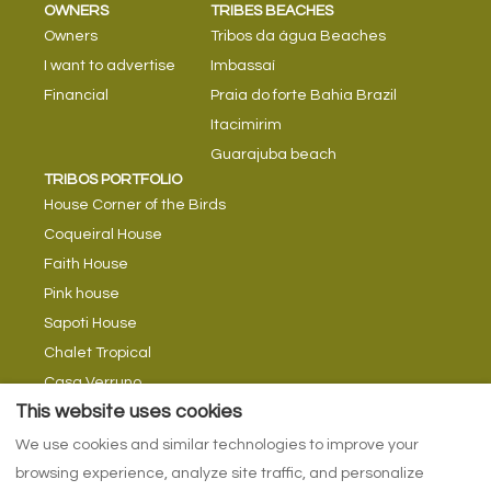
OWNERS
TRIBES BEACHES
Owners
Tribos da água Beaches
I want to advertise
Imbassaí
Financial
Praia do forte Bahia Brazil
Itacimirim
Guarajuba beach
TRIBOS PORTFOLIO
House Corner of the Birds
Coqueiral House
Faith House
Pink house
Sapoti House
Chalet Tropical
Casa Verruno
TRIBE TIPS
This website uses cookies
Tribes Blog
We use cookies and similar technologies to improve your
Return currents
browsing experience, analyze site traffic, and personalize